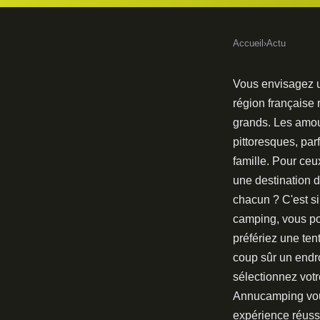
Accueil
›
Actu
Vous envisagez u
région française 
grands. Les amou
pittoresques, par
famille. Pour ceux
une destination 
chacun ? C'est s
camping, vous po
préfériez une ten
coup sûr un endro
sélectionnez vot
Annucamping vous 
expérience réuss