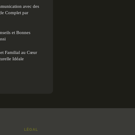
mmunication avec des
ide Complet par
nseils et Bonnes
ssi
t Familial au Cœur
urelle Idéale
LÉGAL