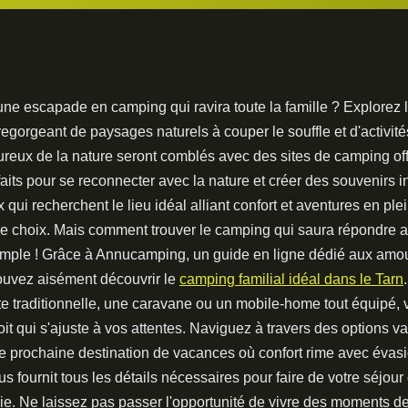
ne escapade en camping qui ravira toute la famille ? Explorez l
regorgeant de paysages naturels à couper le souffle et d'activités
reux de la nature seront comblés avec des sites de camping of
faits pour se reconnecter avec la nature et créer des souvenirs 
 qui recherchent le lieu idéal alliant confort et aventures en plein
de choix. Mais comment trouver le camping qui saura répondre 
imple ! Grâce à Annucamping, un guide en ligne dédié aux amo
uvez aisément découvrir le
camping familial idéal dans le Tarn
te traditionnelle, une caravane ou un mobile-home tout équipé, 
it qui s'ajuste à vos attentes. Naviguez à travers des options va
re prochaine destination de vacances où confort rime avec évasi
fournit tous les détails nécessaires pour faire de votre séjour
ie. Ne laissez pas passer l'opportunité de vivre des moments de