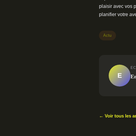
plaisir avec vos
planifier votre a
Actu
EC
E
E
← Voir tous les a