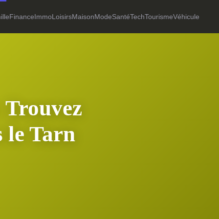
lle
Finance
Immo
Loisirs
Maison
Mode
Santé
Tech
Tourisme
Véhicule
: Trouvez
 le Tarn