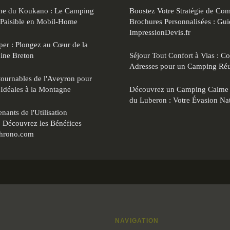
ne du Koukano : Le Camping
Boostez Votre Stratégie de Co
 Paisible en Mobil-Home
Brochures Personnalisées : Gu
ImpressionDevis.fr
er : Plongez au Cœur de la
oine Breton
Séjour Tout Confort à Vias : Co
Adresses pour un Camping Réu
tournables de l'Aveyron pour
Idéales à la Montagne
Découvrez un Camping Calme e
du Luberon : Votre Évasion Nat
ants de l'Utilisation
: Découvrez les Bénéfices
chrono.com
NAVIGATION