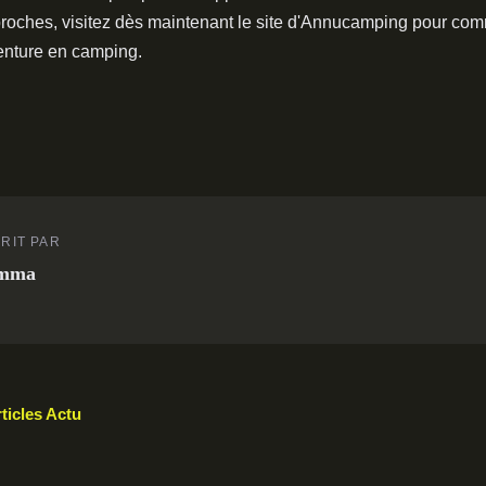
 proches, visitez dès maintenant le site d'Annucamping pour co
venture en camping.
RIT PAR
mma
rticles Actu