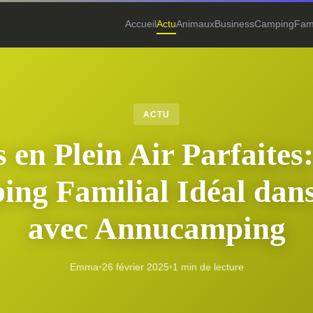
Accueil
Actu
Animaux
Business
Camping
Fami
ACTU
 en Plein Air Parfaites
ing Familial Idéal dans
avec Annucamping
Emma
•
26 février 2025
•
1 min de lecture